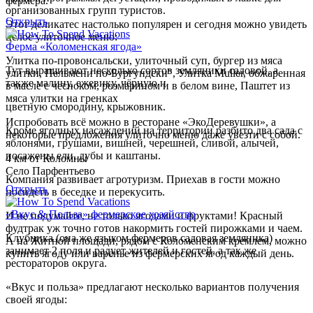
фермера.
организованных групп туристов.
Открыть
Этот деликатес настолько популярен и сегодня можно увидеть
целое улиточное меню:
Ферма «Коломенская ягода»
Улитка по-провонсальски, улиточный суп, бургер из мяса
Тут выращивают несколько сортов земляники садовой, а
улитки, Пельмени по-Бургундски", Улитка Muller, обжаренная
также малину, ежевику, чёрную и
в масле с чесноком, розмарином и в белом вине, Паштет из
мяса улитки на гренках
цветную смородину, крыжовник.
Испробовать всё можно в ресторане «ЭкоДеревушки», а
Кроме ягодных насаждений на территории разбито два сада с
некоторые предложения улиточно меню даже увезти с собой.
яблонями, грушами, вишней, черешней, сливой, алычей,
посажены ели, дубы и каштаны.
4 км от Коломны
Село Парфентьево
Компания развивает агротуризм. Приехав в гости можно
Открыть
посидеть в беседке и перекусить.
«Вкус & Польза» фермерское хозяйство
И не подумайте, не только ягодами и фруктами! Красный
фудтрак уж точно готов накормить гостей пирожками и чаем.
Клубника (она же языком фермеров садовая земляника)
А на Житной площади, рядом с Коломенским кремлем, можно
занимает 2 поля и радует жителей и гостей, а так же
купить ягоду или варенье из фермерских ягод каждый день.
рестораторов округа.
«Вкус и польза» предлагают несколько вариантов получения
своей ягоды: