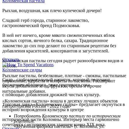
Коломенская пастила
Рыхлая, воздушная, как плечо купеческой дочери!
Сладкий герб города, старинное лакомство,
гастрономический бренд Подмосковья.
В ней нет ничего, кроме мякоти свежеиспеченных яблок
кислых сортов, яичного белка, сахара. Традиционное
лакомство до сих пор делают по старинным рецептам без
добавления красителей, консервантов и загустителей.
Открыть
Коломенская пастилы сегодня радует разнообразием видов и
вкусов.
Коломенские сидры
Рыхлые пастилы, безбелковые, плотные - смоквы, пастильные
Сидр - слабоалкогольный напиток, который получают
пирожнные, щербеты и конфеты из пастилы. Расширяют
брожением яблочного, реже грушевого сока
вкусы добавление ягод, фруктов, орехов и прочие
натуральные добавки.
с помощью добавления дрожжей чистых культур.
«Коломенская пастила» вошла в десятку лучших объектов
Торговая лавка «Коломенские сидры» предлагает окунуться в
гастротуризма России - 2022 года.
историю возрождения культуры в центре
Попробовать Коломенскую пастилу по историческим
исторической части Коломны. Интерьер места гармонично
рецептам:
сочетается с историческим зданием конца XIX века.
«Музейная фабрика пастилы» (г. Коломна, ул.
Открыть