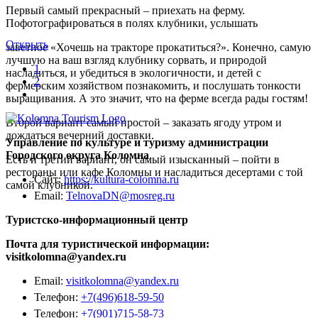
Первый самый прекрасный – приехать на ферму.
Пофотографироваться в полях клубники, услышать
Открыть
заветное «Хочешь на тракторе прокатиться?». Конечно, самую
лучшую на ваш взгляд клубнику сорвать, и природой
1
насладиться, и убедиться в экологичности, и детей с
2
фермерским хозяйством познакомить, и послушать тонкости
выращивания. А это значит, что на ферме всегда рады гостям!
Второй вариант самый простой – заказать ягоду утром и
дождаться вечерний доставки.
Управление по культуре и туризму администрации
Городского округа Коломна
Есть и третий вариант, он самый изысканный – пойти в
рестораны или кафе Коломны и насладиться десертами с той
Сайт:
https://kultura-colomna.ru
самой клубникой.
Email:
TelnovaDN@mosreg.ru
Туристско-информационный центр
Почта для туристической информации:
visitkolomna@yandex.ru
Email:
visitkolomna@yandex.ru
Телефон:
+7(496)618-59-50
Телефон:
+7(901)715-58-73