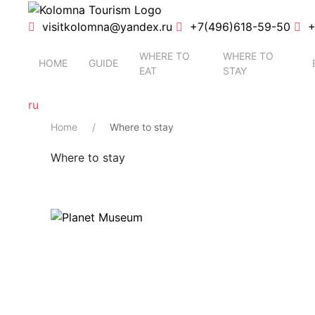
visitkolomna@yandex.ru
+7(496)618-59-50
+
WHERE TO
WHERE TO
HOME
GUIDE
EAT
STAY
ru
Home
Where to stay
Where to stay