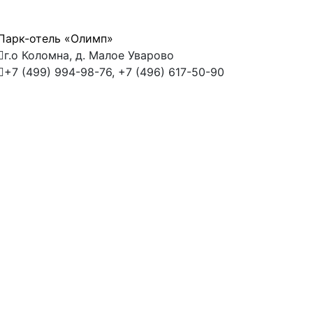
Парк-отель «Олимп»
Фран
г.о Коломна, д. Малое Уварово
г.о
+7 (499) 994-98-76, +7 (496) 617-50-90
+7 