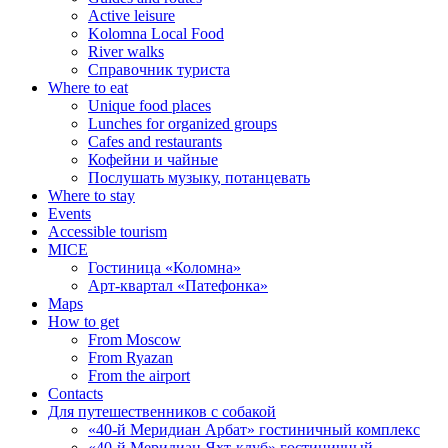
Active leisure
Kolomna Local Food
River walks
Справочник туриста
Where to eat
Unique food places
Lunches for organized groups
Cafes and restaurants
Кофейни и чайные
Послушать музыку, потанцевать
Where to stay
Events
Accessible tourism
MICE
Гостиница «Коломна»
Арт-квартал «Патефонка»
Maps
How to get
From Moscow
From Ryazan
From the airport
Contacts
Для путешественников с собакой
«40-й Меридиан Арбат» гостиничный комплекс
«40-й Меридиан Яхт-клуб» гостиничный