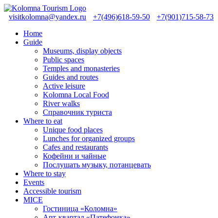
visitkolomna@yandex.ru
+7(496)618-59-50
+7(901)715-58-73
Home
Guide
Museums, display objects
Public spaces
Temples and monasteries
Guides and routes
Active leisure
Kolomna Local Food
River walks
Справочник туриста
Where to eat
Unique food places
Lunches for organized groups
Cafes and restaurants
Кофейни и чайные
Послушать музыку, потанцевать
Where to stay
Events
Accessible tourism
MICE
Гостиница «Коломна»
Арт-квартал «Патефонка»